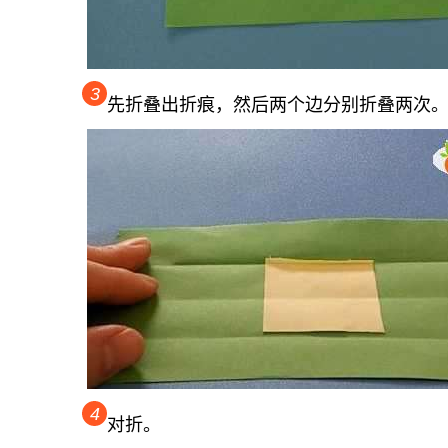
3
先折叠出折痕，然后两个边分别折叠两次
4
对折。