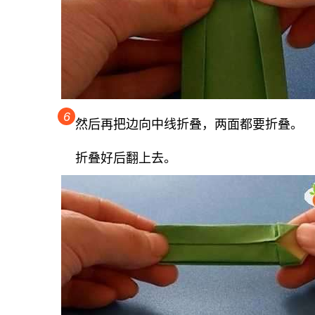
6
然后再把边向中线折叠，两面都要折叠。
折叠好后翻上去。