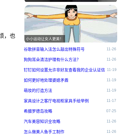
烦，也
小小运动让女人更美！
谷歌拼音输入法怎么敲出特殊符号
11-26
狗狗耳朵清洁护理有什么方法？
11-26
钉钉如何设置允许非好友查看我的企业认证信
11-19
息？
如何更好地处理婆媳矛盾
11-19
萌妆的打造方法
11-19
家具设计之客厅电视柜家具手绘举例
11-17
希腊罗德岛攻略
07-25
汽车美容知识全攻略
11-26
怎么做美人鱼手工制作
11-26