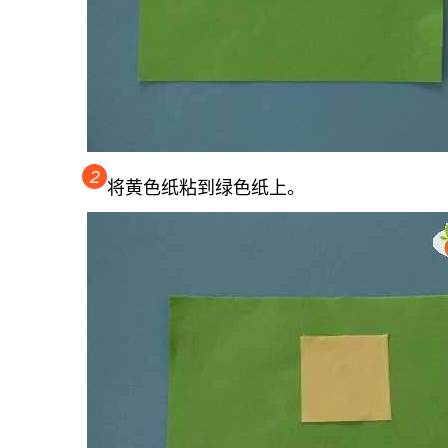
2
将黄色纸粘到绿色纸上。