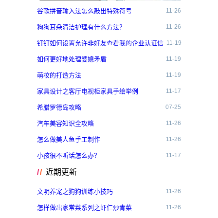
谷歌拼音输入法怎么敲出特殊符号
11-26
狗狗耳朵清洁护理有什么方法？
11-26
钉钉如何设置允许非好友查看我的企业认证信
11-19
息？
如何更好地处理婆媳矛盾
11-19
萌妆的打造方法
11-19
家具设计之客厅电视柜家具手绘举例
11-17
希腊罗德岛攻略
07-25
汽车美容知识全攻略
11-26
怎么做美人鱼手工制作
11-26
小孩很不听话怎么办？
11-17
近期更新
文明养宠之狗狗训练小技巧
11-26
怎样做出家常菜系列之虾仁炒青菜
11-26