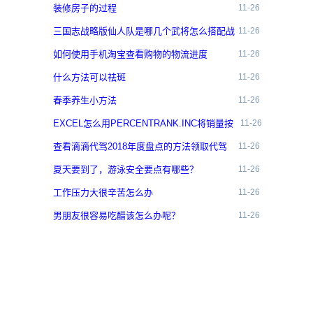
装修房子的过程
11-26
三国志战略版仙人队是哪几个武将怎么搭配战
11-26
法
如何使用手机淘宝查看购物的物流进度
11-26
什么方法可以祛斑
11-26
春季养生小方法
11-26
EXCEL怎么用PERCENTRANK.INC将销量按
11-26
百分比排位
查看滴滴代驾2018年度盘点的方法领取代驾
11-26
券
夏天要到了，游泳安全要点有哪些？
11-26
工作压力大很辛苦怎么办
11-26
男朋友很容易吃醋该怎么办呢？
11-26