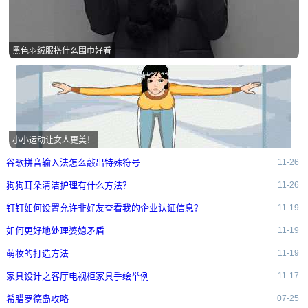
黑色羽绒服搭什么围巾好看
小小运动让女人更美！
谷歌拼音输入法怎么敲出特殊符号
11-26
狗狗耳朵清洁护理有什么方法？
11-26
钉钉如何设置允许非好友查看我的企业认证信息？
11-19
如何更好地处理婆媳矛盾
11-19
萌妆的打造方法
11-19
家具设计之客厅电视柜家具手绘举例
11-17
希腊罗德岛攻略
07-25