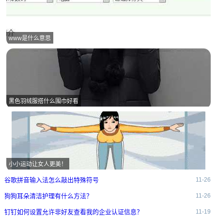
www是什么意思
黑色羽绒服搭什么围巾好看
小小运动让女人更美！
谷歌拼音输入法怎么敲出特殊符号
11-26
狗狗耳朵清洁护理有什么方法？
11-26
钉钉如何设置允许非好友查看我的企业认证信息？
11-19