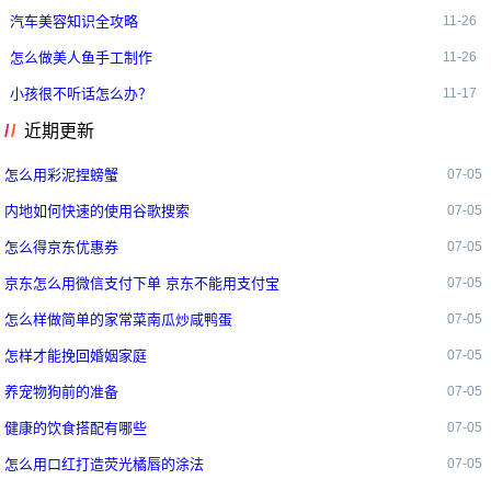
汽车美容知识全攻略
11-26
怎么做美人鱼手工制作
11-26
小孩很不听话怎么办？
11-17
近期更新
怎么用彩泥捏螃蟹
07-05
内地如何快速的使用谷歌搜索
07-05
怎么得京东优惠券
07-05
京东怎么用微信支付下单 京东不能用支付宝
07-05
怎么样做简单的家常菜南瓜炒咸鸭蛋
07-05
怎样才能挽回婚姻家庭
07-05
养宠物狗前的准备
07-05
健康的饮食搭配有哪些
07-05
怎么用口红打造荧光橘唇的涂法
07-05