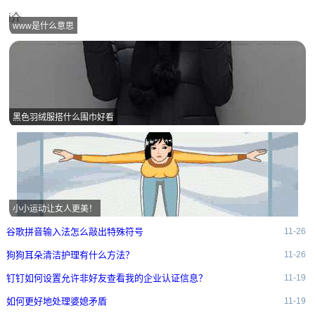
www是什么意思
黑色羽绒服搭什么围巾好看
小小运动让女人更美！
谷歌拼音输入法怎么敲出特殊符号
11-26
狗狗耳朵清洁护理有什么方法？
11-26
钉钉如何设置允许非好友查看我的企业认证信息？
11-19
如何更好地处理婆媳矛盾
11-19