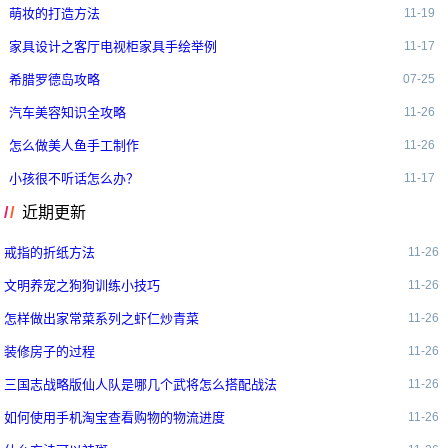
萌妆的打造方法
11-19
家具设计之客厅电视柜家具手绘举例
11-17
希腊罗德岛攻略
07-25
汽车美容知识全攻略
11-26
怎么做美人鱼手工制作
11-26
小孩很不听话怎么办？
11-17
近期更新
戒指的折纸方法
11-26
文明养宠之狗狗训练小技巧
11-26
怎样做出家常菜系列之虾仁炒青菜
11-26
装修房子的过程
11-26
三国志战略版仙人队是哪几个武将怎么搭配战法
11-26
如何使用手机淘宝查看购物的物流进度
11-26